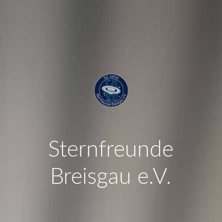
Sternfreunde
Breisgau e.V.