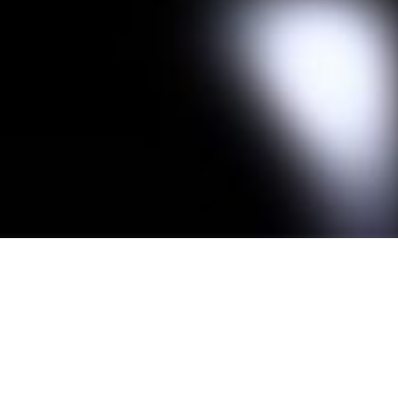
ABGESAGT! Unsere Veranstaltungen zum Astronomietag
müssen wir leider aufgrund schlechter
Witterungsbedingungen absagen!
Am 29. März ist Astronomietag!