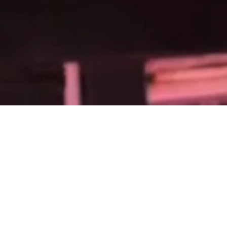
Verwendete Bilder
Bearbeitete Version basierend auf einer Vorlage von
Raphael Silva
https://pixabay.com/de/users/raphaelsilva-4702998/