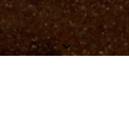
Astrokalender SCHAU INS ALL
Die Sternfreunde Breisgau geben jedes Jahr den Astrokalender
"Schau Ins All" heraus, der sich seit Jahren großer Beliebtheit
in der Astronomie-Community erfreut. Der Kalender bietet
jeden Monat eine spektakuläre Astrofotografie und informiert
über die wichtigen astronomischen Ereignisse des Monats. Alle
Bilder sind von unseren Mitgliedern aufgenommen worden.
Der Kalender bietet einen spannenden Einblick in die
Amateurastronomie und -fotografie.