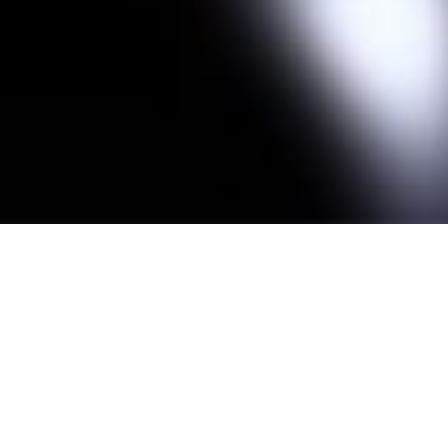
Vereinstermine 2026
Keine Einträge vorhanden.
Sternfreundeabende