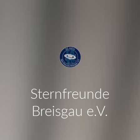
Sternfreunde
Breisgau e.V.